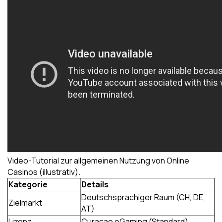
Video-Tutorial zur allgemeinen Nutzung von Online
Casinos (illustrativ).
Kategorie
Details
Deutschsprachiger Raum (CH, DE,
Zielmarkt
AT)
Lizenz
Curacao eGaming (Standard)