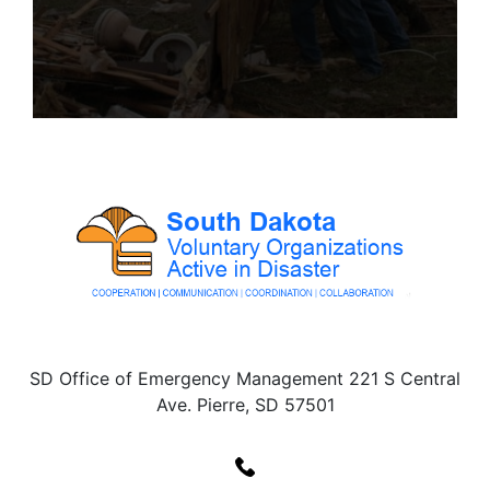
SD Office of Emergency Management 221 S Central
Ave. Pierre, SD 57501