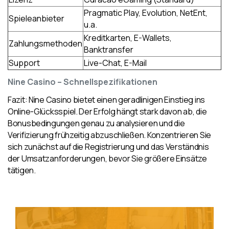
Pragmatic Play, Evolution, NetEnt,
Spieleanbieter
u.a.
Kreditkarten, E-Wallets,
Zahlungsmethoden
Banktransfer
Support
Live-Chat, E-Mail
Nine Casino – Schnellspezifikationen
Fazit: Nine Casino bietet einen geradlinigen Einstieg ins
Online-Glücksspiel. Der Erfolg hängt stark davon ab, die
Bonusbedingungen genau zu analysieren und die
Verifizierung frühzeitig abzuschließen. Konzentrieren Sie
sich zunächst auf die Registrierung und das Verständnis
der Umsatzanforderungen, bevor Sie größere Einsätze
tätigen.