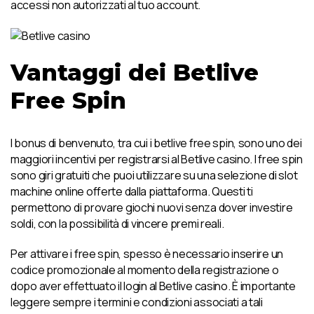
accessi non autorizzati al tuo account.
Vantaggi dei Betlive
Free Spin
I bonus di benvenuto, tra cui i betlive free spin, sono uno dei
maggiori incentivi per registrarsi al Betlive casino. I free spin
sono giri gratuiti che puoi utilizzare su una selezione di slot
machine online offerte dalla piattaforma. Questi ti
permettono di provare giochi nuovi senza dover investire
soldi, con la possibilità di vincere premi reali.
Per attivare i free spin, spesso è necessario inserire un
codice promozionale al momento della registrazione o
dopo aver effettuato il login al Betlive casino. È importante
leggere sempre i termini e condizioni associati a tali