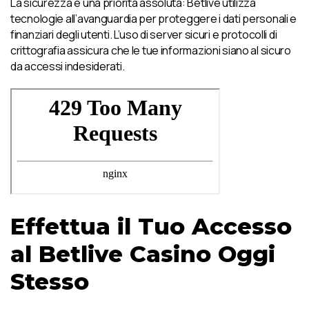
La sicurezza è una priorità assoluta: Betlive utilizza
tecnologie all’avanguardia per proteggere i dati personali e
finanziari degli utenti. L’uso di server sicuri e protocolli di
crittografia assicura che le tue informazioni siano al sicuro
da accessi indesiderati.
Effettua il Tuo Accesso
al Betlive Casino Oggi
Stesso