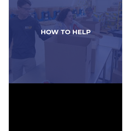
HOW TO HELP