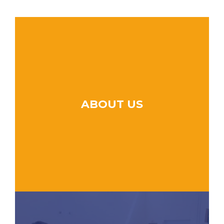
ABOUT US