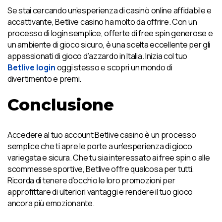
Se stai cercando un’esperienza di casinò online affidabile e
accattivante, Betlive casino ha molto da offrire. Con un
processo di login semplice, offerte di free spin generose e
un ambiente di gioco sicuro, è una scelta eccellente per gli
appassionati di gioco d’azzardo in Italia. Inizia col tuo
Betlive login
oggi stesso e scopri un mondo di
divertimento e premi.
Conclusione
Accedere al tuo account Betlive casino è un processo
semplice che ti apre le porte a un’esperienza di gioco
variegata e sicura. Che tu sia interessato ai free spin o alle
scommesse sportive, Betlive offre qualcosa per tutti.
Ricorda di tenere d’occhio le loro promozioni per
approfittare di ulteriori vantaggi e rendere il tuo gioco
ancora più emozionante.