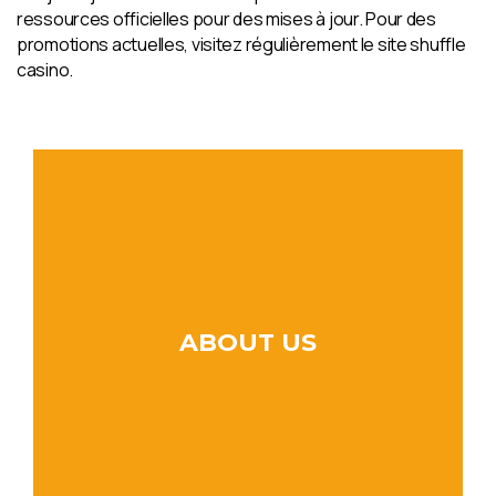
ressources officielles pour des mises à jour. Pour des
promotions actuelles, visitez régulièrement le site shuffle
casino.
ABOUT US