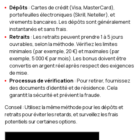
Dépôts
: Cartes de crédit (Visa, MasterCard),
portefeuilles électroniques (Skrill, Neteller), et
virements bancaires. Les dépôts sont généralement
instantanés et sans frais.
Retraits
: Les retraits peuvent prendre 1 à 5 jours
ouvrables, selon la méthode. Vérifiez les limites
minimales (par exemple, 20 €) et maximales (par
exemple, 5 000 € par mois). Les bonus doivent être
convertis en argent réel après respect des exigences
de mise.
Processus de vérification
: Pour retirer, fournissez
des documents d’identité et de résidence. Cela
garantit la sécurité et prévient la fraude.
Conseil : Utilisez la même méthode pour les dépôts et
retraits pour éviter les retards, et surveillez les frais
potentiels sur certaines options.