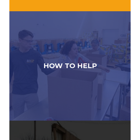
HOW TO HELP