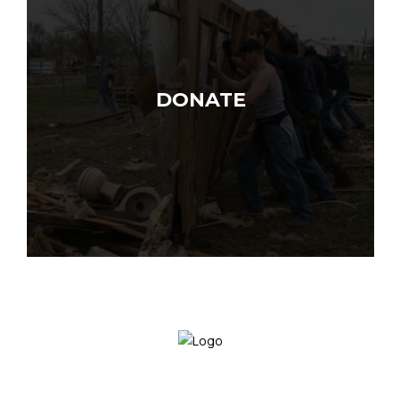
DONATE