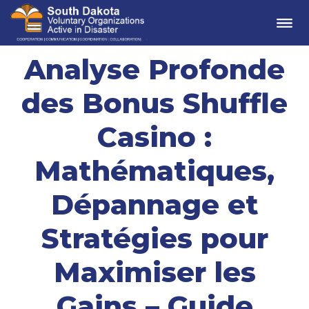
Me
Analyse Profonde
des Bonus Shuffle
Casino :
Mathématiques,
Dépannage et
Stratégies pour
Maximiser les
Gains – Guide