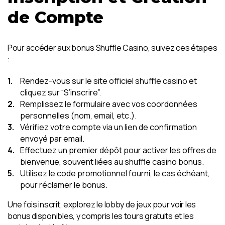
de Compte
Pour accéder aux bonus Shuffle Casino, suivez ces étapes
:
Rendez-vous sur le site officiel shuffle casino et
cliquez sur “S’inscrire”.
Remplissez le formulaire avec vos coordonnées
personnelles (nom, email, etc.).
Vérifiez votre compte via un lien de confirmation
envoyé par email.
Effectuez un premier dépôt pour activer les offres de
bienvenue, souvent liées au shuffle casino bonus.
Utilisez le code promotionnel fourni, le cas échéant,
pour réclamer le bonus.
Une fois inscrit, explorez le lobby de jeux pour voir les
bonus disponibles, y compris les tours gratuits et les