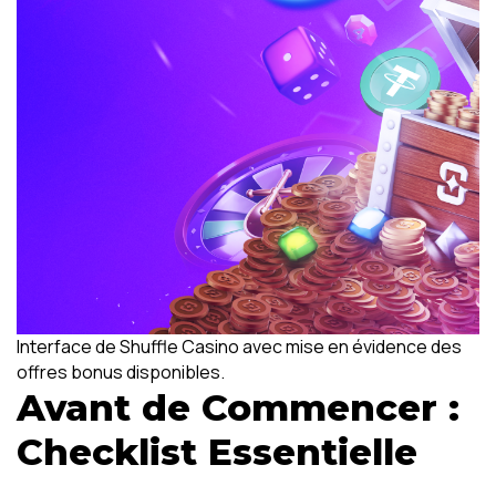
Interface de Shuffle Casino avec mise en évidence des
offres bonus disponibles.
Avant de Commencer :
Checklist Essentielle