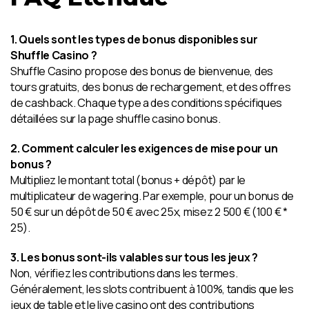
1. Quels sont les types de bonus disponibles sur
Shuffle Casino ?
Shuffle Casino propose des bonus de bienvenue, des
tours gratuits, des bonus de rechargement, et des offres
de cashback. Chaque type a des conditions spécifiques
détaillées sur la page shuffle casino bonus.
2. Comment calculer les exigences de mise pour un
bonus ?
Multipliez le montant total (bonus + dépôt) par le
multiplicateur de wagering. Par exemple, pour un bonus de
50 € sur un dépôt de 50 € avec 25x, misez 2 500 € (100 € *
25).
3. Les bonus sont-ils valables sur tous les jeux ?
Non, vérifiez les contributions dans les termes.
Généralement, les slots contribuent à 100%, tandis que les
jeux de table et le live casino ont des contributions