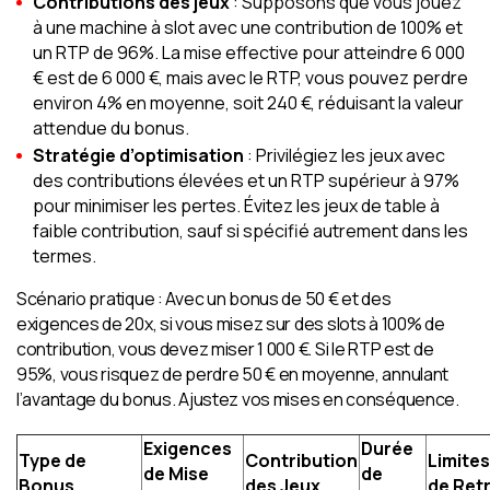
Contributions des jeux
: Supposons que vous jouez
à une machine à slot avec une contribution de 100% et
un RTP de 96%. La mise effective pour atteindre 6 000
€ est de 6 000 €, mais avec le RTP, vous pouvez perdre
environ 4% en moyenne, soit 240 €, réduisant la valeur
attendue du bonus.
Stratégie d’optimisation
: Privilégiez les jeux avec
des contributions élevées et un RTP supérieur à 97%
pour minimiser les pertes. Évitez les jeux de table à
faible contribution, sauf si spécifié autrement dans les
termes.
Scénario pratique : Avec un bonus de 50 € et des
exigences de 20x, si vous misez sur des slots à 100% de
contribution, vous devez miser 1 000 €. Si le RTP est de
95%, vous risquez de perdre 50 € en moyenne, annulant
l’avantage du bonus. Ajustez vos mises en conséquence.
Exigences
Durée
Type de
Contribution
Limites
de Mise
de
Bonus
des Jeux
de Retr