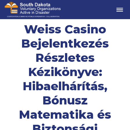
Me
Weiss Casino
Bejelentkezés
Részletes
Kézikönyve:
Hibaelhárítás,
Bónusz
Matematika és
Biztonsági