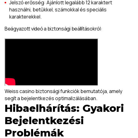
Jelszó erősség: Ajánlott legalább 12 karaktert
használni, betűkkel, számokkal és speciális
karakterekkel.
Beágyazott videó a biztonsági beállításokról:
Weiss casino biztonsági funkciók bemutatója, amely
segít a bejelentkezés optimalizálásában.
Hibaelhárítás: Gyakori
Bejelentkezési
Problémák