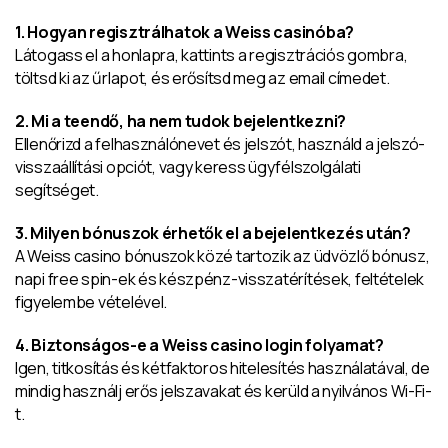
1. Hogyan regisztrálhatok a Weiss casinóba?
Látogass el a honlapra, kattints a regisztrációs gombra,
töltsd ki az űrlapot, és erősítsd meg az email címedet.
2. Mi a teendő, ha nem tudok bejelentkezni?
Ellenőrizd a felhasználónevet és jelszót, használd a jelszó-
visszaállítási opciót, vagy keress ügyfélszolgálati
segítséget.
3. Milyen bónuszok érhetők el a bejelentkezés után?
A Weiss casino bónuszok közé tartozik az üdvözlő bónusz,
napi free spin-ek és készpénz-visszatérítések, feltételek
figyelembe vételével.
4. Biztonságos-e a Weiss casino login folyamat?
Igen, titkosítás és kétfaktoros hitelesítés használatával, de
mindig használj erős jelszavakat és kerüld a nyilvános Wi-Fi-
t.