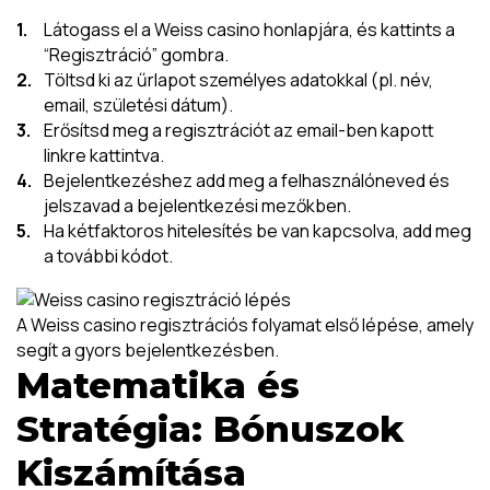
Látogass el a Weiss casino honlapjára, és kattints a
“Regisztráció” gombra.
Töltsd ki az űrlapot személyes adatokkal (pl. név,
email, születési dátum).
Erősítsd meg a regisztrációt az email-ben kapott
linkre kattintva.
Bejelentkezéshez add meg a felhasználóneved és
jelszavad a bejelentkezési mezőkben.
Ha kétfaktoros hitelesítés be van kapcsolva, add meg
a további kódot.
A Weiss casino regisztrációs folyamat első lépése, amely
segít a gyors bejelentkezésben.
Matematika és
Stratégia: Bónuszok
Kiszámítása