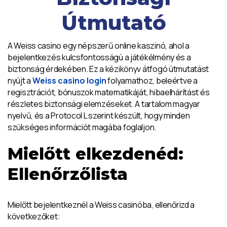
Útmutató
A Weiss casino egy népszerű online kaszinó, ahol a
bejelentkezés kulcsfontosságú a játékélmény és a
biztonság érdekében. Ez a kézikönyv átfogó útmutatást
nyújt a
Weiss casino login
folyamathoz, beleértve a
regisztrációt, bónuszok matematikáját, hibaelhárítást és
részletes biztonsági elemzéseket. A tartalom magyar
nyelvű, és a Protocol L szerint készült, hogy minden
szükséges információt magába foglaljon.
Mielőtt elkezdenéd:
Ellenőrzőlista
Mielőtt bejelentkeznél a Weiss casinóba, ellenőrizd a
következőket: