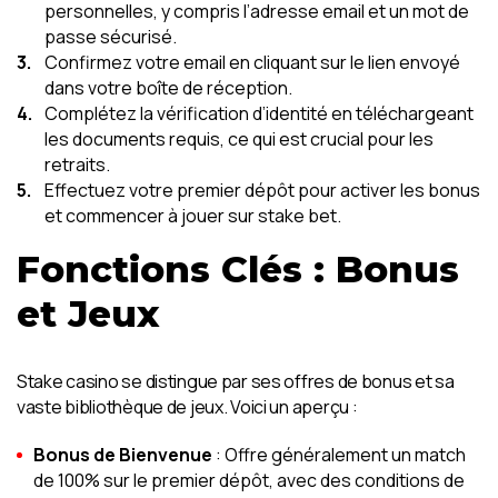
personnelles, y compris l’adresse email et un mot de
passe sécurisé.
Confirmez votre email en cliquant sur le lien envoyé
dans votre boîte de réception.
Complétez la vérification d’identité en téléchargeant
les documents requis, ce qui est crucial pour les
retraits.
Effectuez votre premier dépôt pour activer les bonus
et commencer à jouer sur stake bet.
Fonctions Clés : Bonus
et Jeux
Stake casino se distingue par ses offres de bonus et sa
vaste bibliothèque de jeux. Voici un aperçu :
Bonus de Bienvenue
: Offre généralement un match
de 100% sur le premier dépôt, avec des conditions de