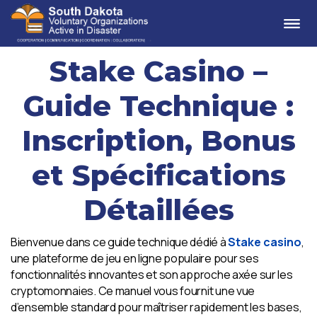
Me
Stake Casino –
Guide Technique :
Inscription, Bonus
et Spécifications
Détaillées
Bienvenue dans ce guide technique dédié à
Stake casino
,
une plateforme de jeu en ligne populaire pour ses
fonctionnalités innovantes et son approche axée sur les
cryptomonnaies. Ce manuel vous fournit une vue
d’ensemble standard pour maîtriser rapidement les bases,