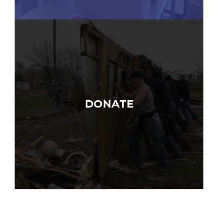
DONATE