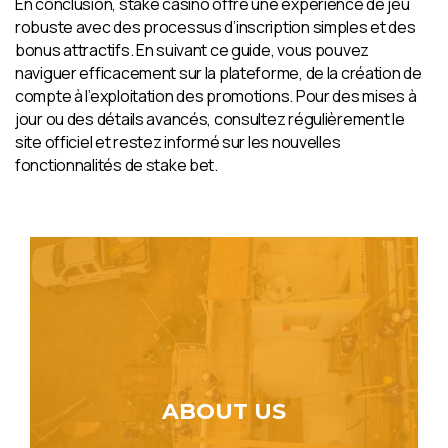
En conclusion, stake casino offre une expérience de jeu
robuste avec des processus d’inscription simples et des
bonus attractifs. En suivant ce guide, vous pouvez
naviguer efficacement sur la plateforme, de la création de
compte à l’exploitation des promotions. Pour des mises à
jour ou des détails avancés, consultez régulièrement le
site officiel et restez informé sur les nouvelles
fonctionnalités de stake bet.
ABOUT US