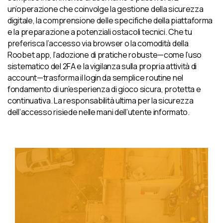
un’operazione che coinvolge la gestione della sicurezza
digitale, la comprensione delle specifiche della piattaforma
e la preparazione a potenziali ostacoli tecnici. Che tu
preferisca l’accesso via browser o la comodità della
Roobet app, l’adozione di pratiche robuste—come l’uso
sistematico del 2FA e la vigilanza sulla propria attività di
account—trasforma il login da semplice routine nel
fondamento di un’esperienza di gioco sicura, protetta e
continuativa. La responsabilità ultima per la sicurezza
dell’accesso risiede nelle mani dell’utente informato.