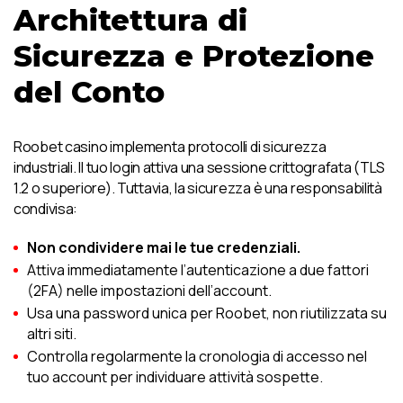
Architettura di
Sicurezza e Protezione
del Conto
Roobet casino implementa protocolli di sicurezza
industriali. Il tuo login attiva una sessione crittografata (TLS
1.2 o superiore). Tuttavia, la sicurezza è una responsabilità
condivisa:
Non condividere mai le tue credenziali.
Attiva immediatamente l’autenticazione a due fattori
(2FA) nelle impostazioni dell’account.
Usa una password unica per Roobet, non riutilizzata su
altri siti.
Controlla regolarmente la cronologia di accesso nel
tuo account per individuare attività sospette.