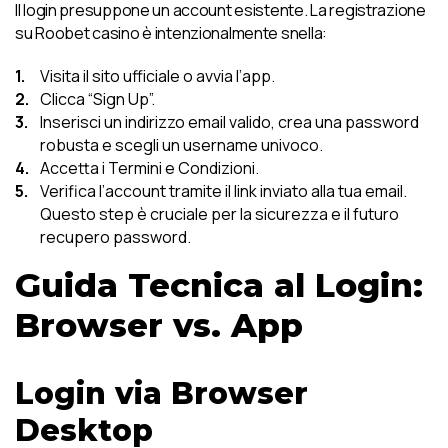
Il login presuppone un account esistente. La registrazione
su Roobet casino è intenzionalmente snella:
Visita il sito ufficiale o avvia l’app.
Clicca “Sign Up”.
Inserisci un indirizzo email valido, crea una password
robusta e scegli un username univoco.
Accetta i Termini e Condizioni.
Verifica l’account tramite il link inviato alla tua email.
Questo step è cruciale per la sicurezza e il futuro
recupero password.
Guida Tecnica al Login:
Browser vs. App
Login via Browser
Desktop