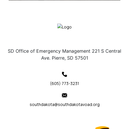
SD Office of Emergency Management 221 S Central
Ave. Pierre, SD 57501
(605) 773-3231
southdakota@southdakotavoad.org