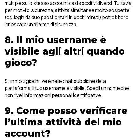
multiple sullo stesso account da dispositivi diversi. Tuttavia,
per motivi di sicurezza, attività simultanee molto sospette
(es. login da due paesi lontani in pochi minuti) potrebbero
innescare un allarme di sicurezza.
8. Il mio username è
visibile agli altri quando
gioco?
Sì, in molti giochi live e nelle chat pubbliche della
piattaforma, il tuo username è visibile. Scegli un nome che
non riveli informazioni personali identificative.
9. Come posso verificare
l’ultima attività del mio
account?