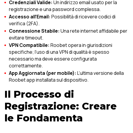
Credenziali Valide:
Un indirizzo email usato per la
registrazione e una password complessa.
Accesso all’Email:
Possibilità di ricevere codici di
verifica (2FA).
Connessione Stabile:
Una rete internet affidabile per
evitare timeout.
VPN Compatibile:
Roobet opera in giurisdizioni
specifiche; l’uso di una VPN di qualità è spesso
necessario ma deve essere configurata
correttamente.
App Aggiornata (per mobile):
L’ultima versione della
Roobet app installata sul dispositivo.
Il Processo di
Registrazione: Creare
le Fondamenta