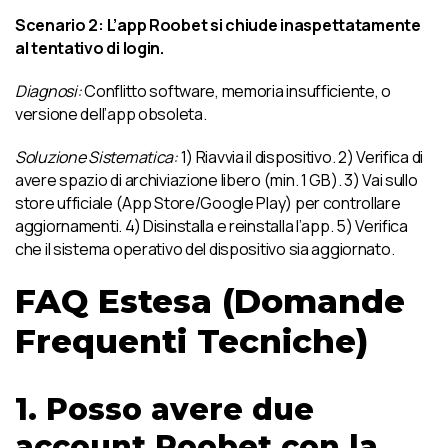
Scenario 2: L’app Roobet si chiude inaspettatamente
al tentativo di login.
Diagnosi:
Conflitto software, memoria insufficiente, o
versione dell’app obsoleta.
Soluzione Sistematica:
1) Riavvia il dispositivo. 2) Verifica di
avere spazio di archiviazione libero (min. 1 GB). 3) Vai sullo
store ufficiale (App Store/Google Play) per controllare
aggiornamenti. 4) Disinstalla e reinstalla l’app. 5) Verifica
che il sistema operativo del dispositivo sia aggiornato.
FAQ Estesa (Domande
Frequenti Tecniche)
1. Posso avere due
account Roobet con la