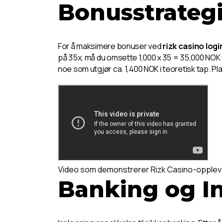
Bonusstrateg
For å maksimere bonuser ved
rizk casino logi
på 35x, må du omsette 1,000 x 35 = 35,000 NOK 
noe som utgjør ca. 1,400 NOK i teoretisk tap. Pl
Video som demonstrerer Rizk Casino-opplev
Banking og I