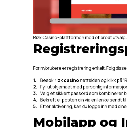
Rizk Casino-plattformen med et bredt utvalg a
Registrerings
For nybrukere er registrering enkelt. Følg disse
Besøk
rizk casino
nettsiden og klikk på 
Fyll ut skjemaet med personlig informasj
Velg et sikkert passord som kombinerer bo
Bekreft e-posten din via en lenke sendt til
Etter aktivering, kan du logge inn med din
Mobilapp og 