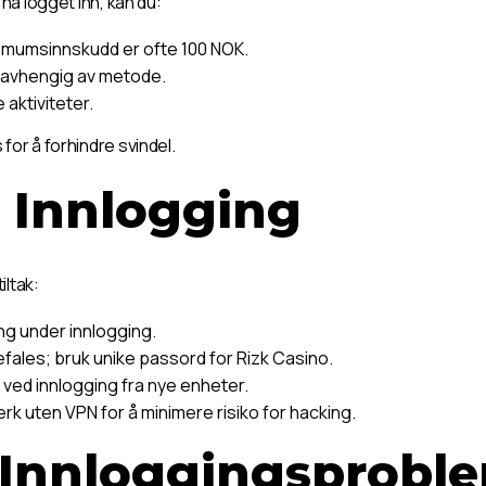
 ha logget inn, kan du:
imumsinnskudd er ofte 100 NOK.
, avhengig av metode.
aktiviteter.
for å forhindre svindel.
 Innlogging
ltak:
ng under innlogging.
les; bruk unike passord for Rizk Casino.
 ved innlogging fra nye enheter.
rk uten VPN for å minimere risiko for hacking.
v Innloggingsprobl