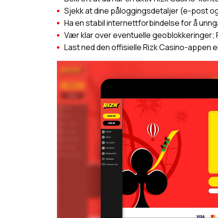
Sjekk at dine påloggingsdetaljer (e-post o
Ha en stabil internettforbindelse for å unn
Vær klar over eventuelle geoblokkeringer; R
Last ned den offisielle Rizk Casino-appen el