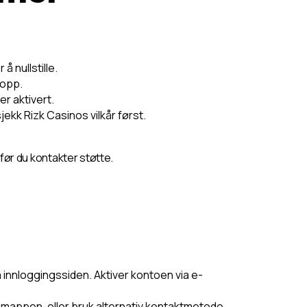
 nullstille.
 opp.
er aktivert.
ekk Rizk Casinos vilkår først.
ør du kontakter støtte.
 innloggingssiden. Aktiver kontoen via e-
mappen, eller bruk alternativ kontaktmetode