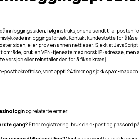
å innloggingssiden, følg instruksjonene sendt til e-posten for å
islykkede innloggingsforsøk. Kontakt kundestøtte for å låse
ter siden, eller prøv en annen nettleser. Sjekk at JavaScript 
tet område, bruk en VPN-tjeneste med norsk IP-adresse, men sj
 versjon eller reinstaller den for å fikse kræsj.
-postbekreftelse, vent opptil 24 timer og sjekk spam-mappen f
asino login
og relaterte emner:
første gang?
Etter registrering, bruk din e-post og passord på
 for passordtilbakestilling?
Vent noen minutter, sjekk spam-