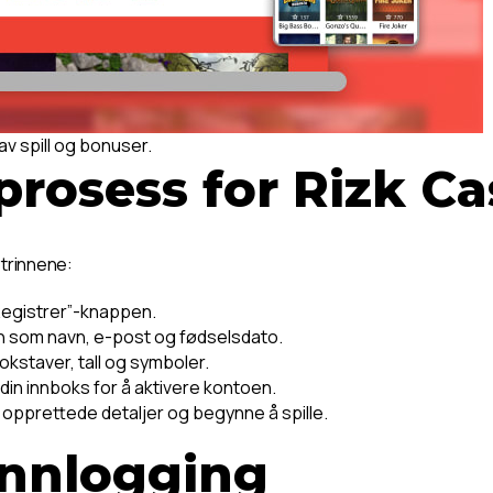
v spill og bonuser.
prosess for Rizk Ca
 trinnene:
“Registrer”-knappen.
on som navn, e-post og fødselsdato.
kstaver, tall og symboler.
 din innboks for å aktivere kontoen.
e opprettede detaljer og begynne å spille.
Innlogging