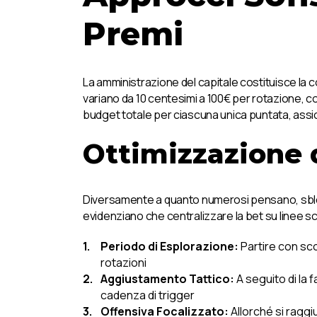
Premi
La amministrazione del capitale costituisce la
variano da 10 centesimi a 100€ per rotazione, co
budget totale per ciascuna unica puntata, assic
Ottimizzazione 
Diversamente a quanto numerosi pensano, sblocc
evidenziano che centralizzare la bet su linee sc
Periodo di Esplorazione:
Partire con sc
rotazioni
Aggiustamento Tattico:
A seguito di la 
cadenza di trigger
Offensiva Focalizzato:
Allorché si raggi