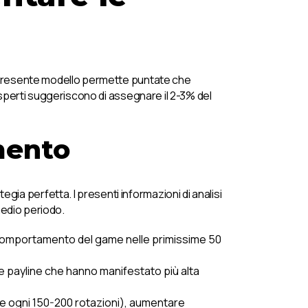
l presente modello permette puntate che
esperti suggeriscono di assegnare il 2-3% del
mento
a perfetta. I presenti informazioni di analisi
medio periodo.
 comportamento del game nelle primissime 50
e payline che hanno manifestato più alta
nte ogni 150-200 rotazioni), aumentare