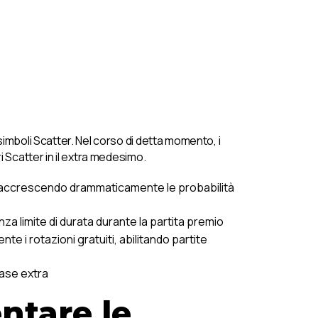
imboli Scatter. Nel corso di detta momento, i
 Scatter in il extra medesimo.
ndri, accrescendo drammaticamente le probabilità
za limite di durata durante la partita premio
te i rotazioni gratuiti, abilitando partite
fase extra
ntare le