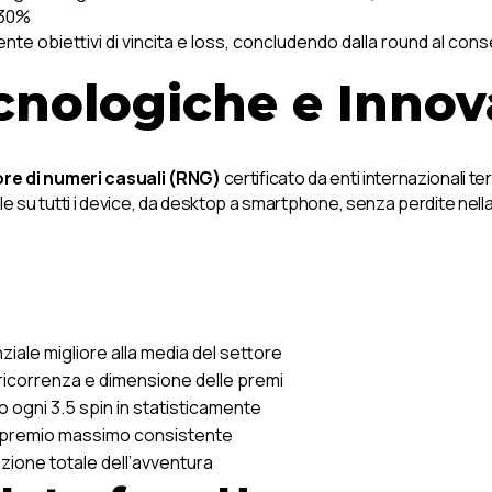
-30%
 obiettivi di vincita e loss, concludendo dalla round al conse
cnologiche e Innov
re di numeri casuali (RNG)
certificato da enti internazionali t
e su tutti i device, da desktop a smartphone, senza perdite nella
iale migliore alla media del settore
a ricorrenza e dimensione delle premi
o ogni 3.5 spin in statisticamente
di premio massimo consistente
zione totale dell’avventura