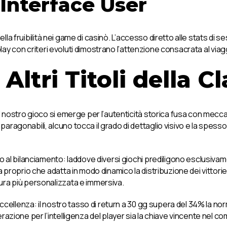
’Interface User
ella fruibilità nei game di casinò. L’accesso diretto alle stats di se
toplay con criteri evoluti dimostrano l’attenzione consacrata al vi
ltri Titoli della C
il nostro gioco si emerge per l’autenticità storica fusa con mec
ragonabili, alcuno tocca il grado di dettaglio visivo e la spess
 al bilanciamento: laddove diversi giochi prediligono esclusivame
a proprio che adatta in modo dinamico la distribuzione dei vittor
ra più personalizzata e immersiva.
eccellenza: il nostro tasso di return a 30 gg supera del 34% la n
azione per l’intelligenza del player sia la chiave vincente nel co