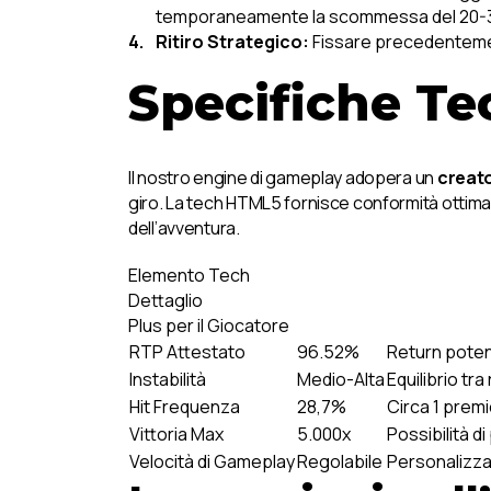
temporaneamente la scommessa del 20
Ritiro Strategico:
Fissare precedentemente
Specifiche Te
Il nostro engine di gameplay adopera un
creato
giro. La tech HTML5 fornisce conformità ottimal
dell’avventura.
Elemento Tech
Dettaglio
Plus per il Giocatore
RTP Attestato
96.52%
Return potenz
Instabilità
Medio-Alta
Equilibrio tr
Hit Frequenza
28,7%
Circa 1 premi
Vittoria Max
5.000x
Possibilità 
Velocità di Gameplay
Regolabile
Personalizza