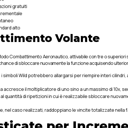
zioni gratuiti
ncrementale
ntaneo
ndard alto
ttimento Volante
Modo Combattimento Aeronautico, attivabile con tre o superiori s
a chance di sbloccare nuovamente la funzione acquisendo ulteriori
a, i simboli Wild potrebbero allargarsi per riempire interi cili
accresce il moltiplicatore di uno sino a un massimo di 10x, sen
l quantità di ripetizioni in cui è realizzabile sbloccare nuovamen
, nel caso realizzati, raddoppiano le vincite totalizzate nella 
sticate per Increme