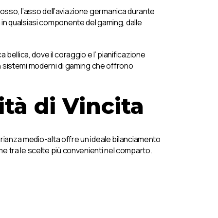
Rosso, l’asso dell’aviazione germanica durante
sta in qualsiasi componente del gaming, dalle
a bellica, dove il coraggio e l’ pianificazione
 con sistemi moderni di gaming che offrono
tà di Vincita
arianza medio-alta offre un ideale bilanciamento
game tra le scelte più convenienti nel comparto.