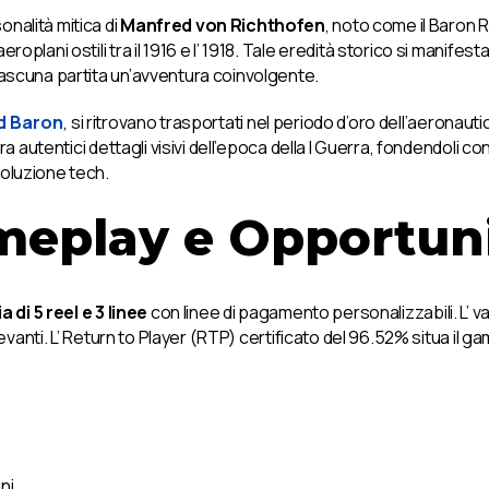
nalità mitica di
Manfred von Richthofen
, noto come il Baron 
oplani ostili tra il 1916 e l’ 1918. Tale eredità storico si manife
iascuna partita un’avventura coinvolgente.
d Baron
, si ritrovano trasportati nel periodo d’oro dell’aeronautic
ora autentici dettagli visivi dell’epoca della I Guerra, fondendoli
voluzione tech.
meplay e Opportuni
ia di 5 reel e 3 linee
con linee di pagamento personalizzabili. L’ v
ilevanti. L’ Return to Player (RTP) certificato del 96.52% situa il 
ni