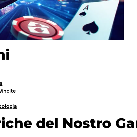
mi
a
Vincite
pologia
oriche del Nostro G