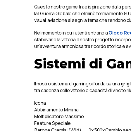
Questo nostro game trae ispirazione dalla perso
la I Guerra Globale che eliminò formalmente 80 aer
visuali aviazione ai segni a tema che rendono c
Nel momento in cui i utenti entrano a
Gioco Re
stabilivano la vittoria. Il nostro progetto incorp
un’avventura armoniosa tra ricordo storica e e
Sistemi di Ga
Il nostro sistema di gaming si fonda su una
grigl
tra cadenza delle vittorie e capacità di vincite r
Icona
Abbinamento Minima
Moltiplicatore Massimo
Feature Speciale
Barone Cremisi (Wild)
2x
500x
Cambio seg