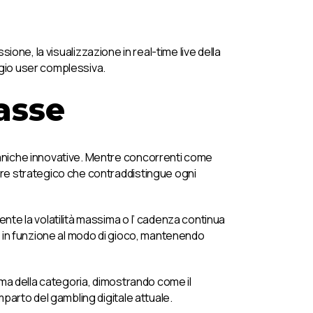
ssione, la visualizzazione in real-time live della
aggio user complessiva.
lasse
caniche innovative. Mentre concorrenti come
ore strategico che contraddistingue ogni
nte la volatilità massima o l’ cadenza continua
ie in funzione al modo di gioco, mantenendo
orma della categoria, dimostrando come il
mparto del gambling digitale attuale.