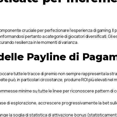
 componente cruciale per perfezionare l’esperienza di gaming. I
nformandosi pertanto a categorie di giocatori diversificati. Gli 
urando resilienza in le momenti di varianza.
delle Payline di Paga
are tutte le tracce di premio non sempre rappresenta la strategi
elte può, in particolari circostanze, produrre ROI più elevati nel 
ommesse minime su tutte le linee per riconoscere pattern di
fase di esplorazione, accrescere progressivamente la bet sull
unge la soglia di statistica di attivazione bonus (statisticame