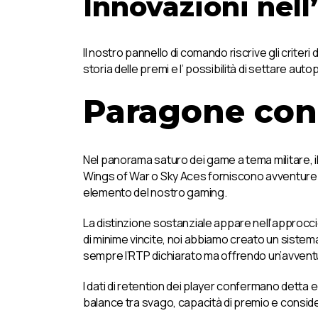
Innovazioni nell
Il nostro pannello di comando riscrive gli criteri d
storia delle premi e l’ possibilità di settare au
Paragone con A
Nel panorama saturo dei game a tema militare, 
Wings of War o Sky Aces forniscono avventure pa
elemento del nostro gaming.
La distinzione sostanziale appare nell’approccio
di minime vincite, noi abbiamo creato un sistem
sempre l’RTP dichiarato ma offrendo un’avventu
I dati di retention dei player confermano detta 
balance tra svago, capacità di premio e consider