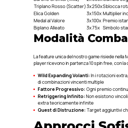
Triplano Rosso (Scatter)
3x
250x
Sblocca rota
Elica Golden
3x
150x
Multiplier i
Medal al Valore
3x
100x
Premio ista
Biplano Alleato
3x
75x
Simbolo sta
Modalità Comba
La feature unica del nostro game risiede nella 
player ricevono in partenza 10 spin free, con l
Wild Expanding Volanti:
In i rotazioni extr
di combinazioni vincenti multiple
Fattore Progressivo:
Ogni premio continua 
Retriggering Infinito:
Non esistono vincoli a
extra teoricamente infinite
Quest di Distruzione:
Target aggiuntivi che
Approcci Sofi