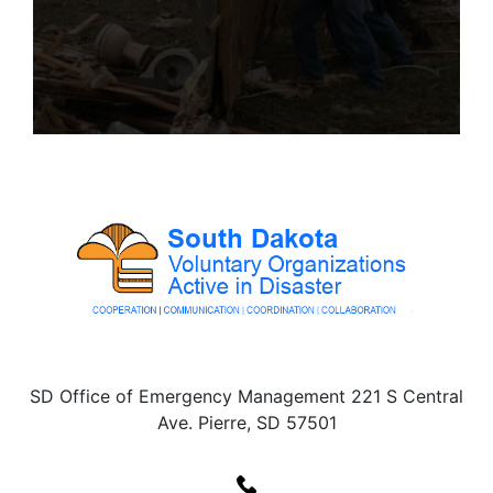
SD Office of Emergency Management 221 S Central
Ave. Pierre, SD 57501