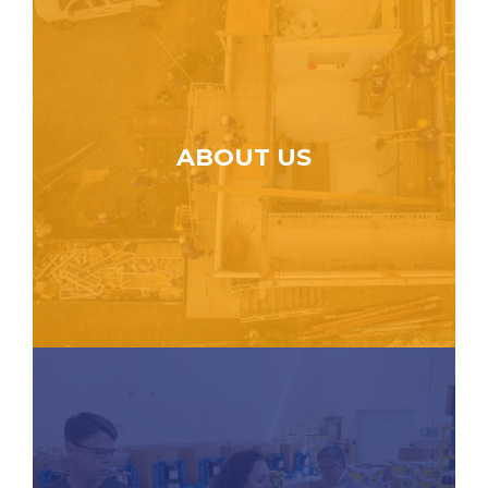
ABOUT US