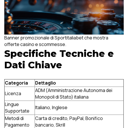
Banner promozionale di Sportitaliabet che mostra
offerte casino e scommesse.
Specifiche Tecniche e
Dati Chiave
Categoria
Dettaglio
ADM (Amministrazione Autonoma dei
Licenza
Monopoli di Stato) italiana
Lingue
Italiano, Inglese
Supportate
Metodi di
Carta di credito, PayPal, Bonifico
Pagamento
bancario, Skrill