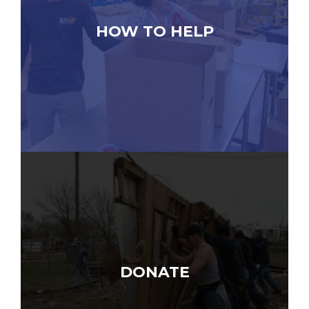
HOW TO HELP
DONATE