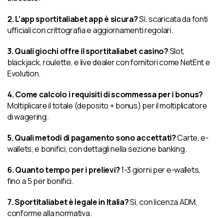
2. L’app sportitaliabet app è sicura?
Sì, scaricata da fonti
ufficiali con crittografia e aggiornamenti regolari.
3. Quali giochi offre il sportitaliabet casino?
Slot,
blackjack, roulette, e live dealer con fornitori come NetEnt e
Evolution.
4. Come calcolo i requisiti di scommessa per i bonus?
Moltiplicare il totale (deposito + bonus) per il moltiplicatore
di wagering.
5. Quali metodi di pagamento sono accettati?
Carte, e-
wallets, e bonifici, con dettagli nella sezione banking.
6. Quanto tempo per i prelievi?
1-3 giorni per e-wallets,
fino a 5 per bonifici.
7. Sportitaliabet è legale in Italia?
Sì, con licenza ADM,
conforme alla normativa.