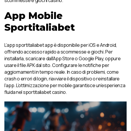
scommesse e giochi casino.
App Mobile
Sportitaliabet
L’app sportitaliabet app è disponibile per iOS e Android,
offrendo accesso rapido a scommesse e giochi. Per
installarla, scaricare dall’App Store o Google Play, oppure
usare il file APK dal sito. Configurare le notifiche per
aggiornamenti in tempo reale. In caso di problemi, come
crash o errori di login, riavviare il dispositivo o reinstallare
l’app. L’ottimizzazione per mobile garantisce un’esperienza
fluida nel sportitaliabet casino.