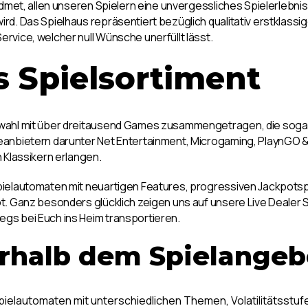
dmet, allen unseren Spielern eine unvergessliches Spielerlebnis
d. Das Spielhaus repräsentiert bezüglich qualitativ erstklassi
vice, welcher null Wünsche unerfüllt lässt.
s Spielsortiment
wahl mit über dreitausend Games zusammengetragen, die sogar
bietern darunter Net Entertainment, Microgaming, PlaynGO & Evo
 Klassikern erlangen.
pielautomaten mit neuartigen Features, progressiven Jackpots
. Ganz besonders glücklich zeigen uns auf unsere Live Dealer S
s bei Euch ins Heim transportieren.
erhalb dem Spielangeb
Spielautomaten mit unterschiedlichen Themen, Volatilitätss