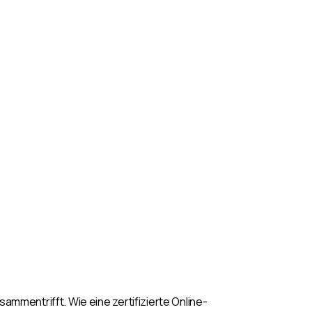
mmentrifft. Wie eine zertifizierte Online-