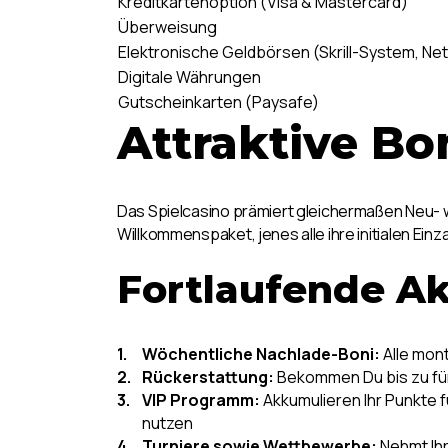
Kreditkartenoption (Visa & Mastercard)
Überweisung
Elektronische Geldbörsen (Skrill-System, Net
Digitale Währungen
Gutscheinkarten (Paysafe)
Attraktive B
Das Spielcasino prämiert gleichermaßen Neu- w
Willkommenspaket, jenes alle ihre initialen Ein
Fortlaufende A
Wöchentliche Nachlade-Boni:
Alle mon
Rückerstattung:
Bekommen Du bis zu fü
VIP Programm:
Akkumulieren Ihr Punkte fü
nutzen
Turniere sowie Wettbewerbe:
Nehmt Ihr