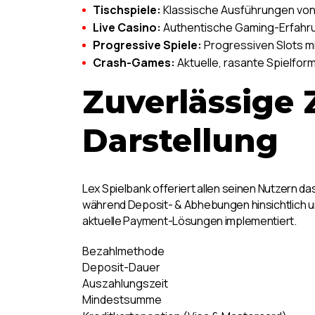
Tischspiele:
Klassische Ausführungen von 
Live Casino:
Authentische Gaming-Erfahrun
Progressive Spiele:
Progressiven Slots m
Crash-Games:
Aktuelle, rasante Spielfor
Zuverlässige 
Darstellung
Lex Spielbank offeriert allen seinen Nutzern 
während Deposit- & Abhebungen hinsichtlich u
aktuelle Payment-Lösungen implementiert.
Bezahlmethode
Deposit-Dauer
Auszahlungszeit
Mindestsumme