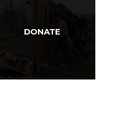
DONATE