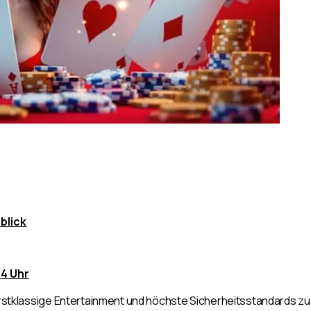
blick
24 Uhr
rstklassige Entertainment und höchste Sicherheitsstandards zusa