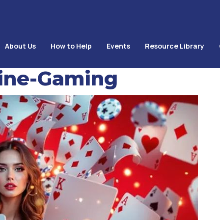
About Us
How to Help
Events
Resource Library
ine Exklusive Spielb
line-Gaming