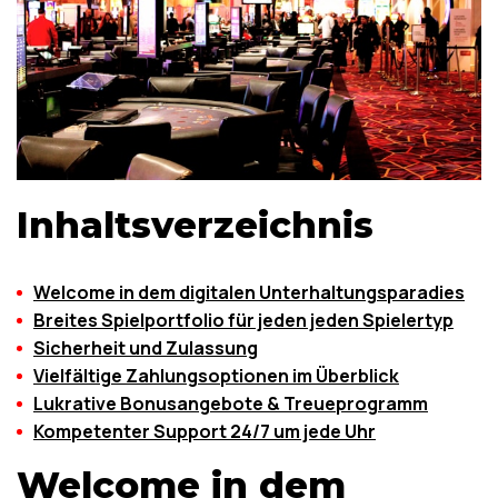
Inhaltsverzeichnis
Welcome in dem digitalen Unterhaltungsparadies
Breites Spielportfolio für jeden jeden Spielertyp
Sicherheit und Zulassung
Vielfältige Zahlungsoptionen im Überblick
Lukrative Bonusangebote & Treueprogramm
Kompetenter Support 24/7 um jede Uhr
Welcome in dem