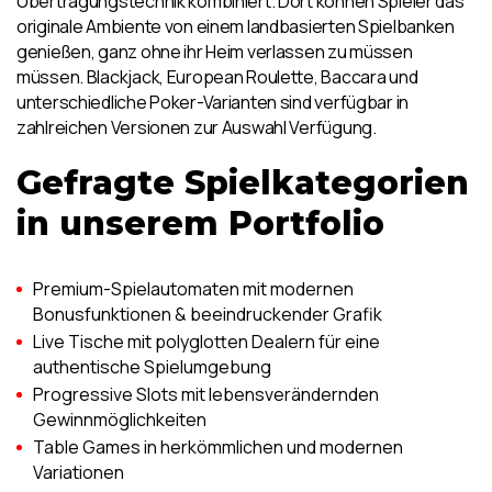
Übertragungstechnik kombiniert. Dort können Spieler das
originale Ambiente von einem landbasierten Spielbanken
genießen, ganz ohne ihr Heim verlassen zu müssen
müssen. Blackjack, European Roulette, Baccara und
unterschiedliche Poker-Varianten sind verfügbar in
zahlreichen Versionen zur Auswahl Verfügung.
Gefragte Spielkategorien
in unserem Portfolio
Premium-Spielautomaten mit modernen
Bonusfunktionen & beeindruckender Grafik
Live Tische mit polyglotten Dealern für eine
authentische Spielumgebung
Progressive Slots mit lebensverändernden
Gewinnmöglichkeiten
Table Games in herkömmlichen und modernen
Variationen