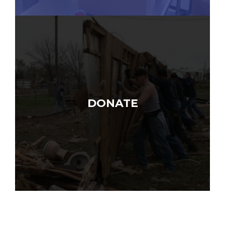
DONATE