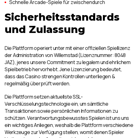
Schnelle Arcade-Spiele für zwischendurch
Sicherheitsstandards
und Zulassung
Die Plattform operiert unter mit einer offiziellen Spiellizenz
der Administration von Willemstad (Lizenznummer: 8048
JAZ), jenes unsere Commitment zu legalem und ehrlichem
Spielbetrieb hervorhebt. Jene Lizenzierung bedeutet,
dass das Casino strengen Kontrollen unterliegen &
regelmäßig überprüft werden.
Die Plattform setzen aktuellste SSL-
Verschlüsselungstechnologie ein, um sämtliche
Transaktionen sowie persönlichen Informationen zu
schützen. Verantwortungsbewusstes Spielen ist uns uns
ein wichtiges Anliegen, weshalb die Plattform verschiedene
Werkzeuge zur Verfügung stellen, womit denen Spieler